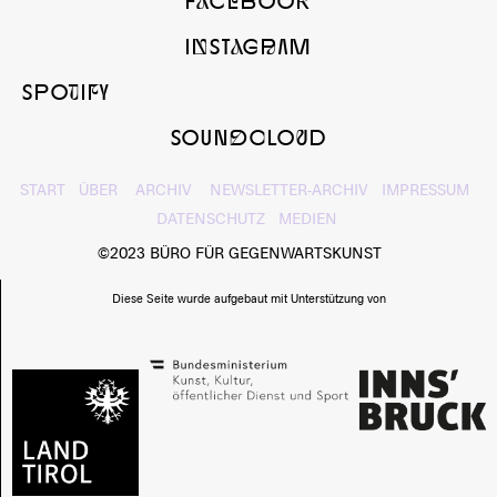
InSTaGrAM
SPOtIfY
SOUNdcLOuD
START
ÜBER
ARCHIV
NEWSLETTER-ARCHIV
IMPRESSUM
DATENSCHUTZ
MEDIEN
©2023 BÜRO FÜR GEGENWARTSKUNST
Diese Seite wurde aufgebaut mit Unterstützung von