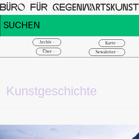
Archiv >
Karte >
Über >
Newsletter >
Kunstgeschichte