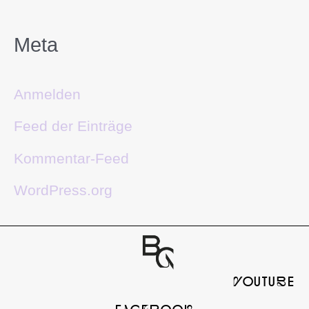
Meta
Anmelden
Feed der Einträge
Kommentar-Feed
WordPress.org
yOUTUbE
FaCeBOOk