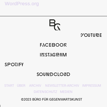
WordPress.org
yOUTUbE
FaCeBOOk
InSTaGrAM
SPOtIfY
SOUNdcLOuD
START
ÜBER
ARCHIV
NEWSLETTER-ARCHIV
IMPRESSUM
DATENSCHUTZ
MEDIEN
©2023 BÜRO FÜR GEGENWARTSKUNST