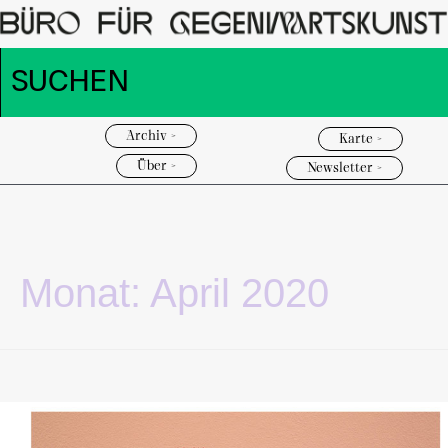
Archiv >
Karte >
Über >
Newsletter >
Monat:
April 2020