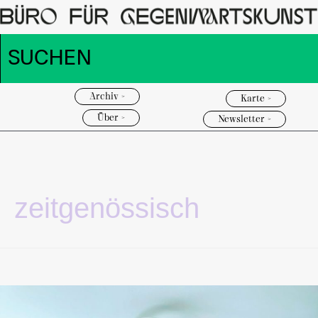
Archiv >
Karte >
Über >
Newsletter >
zeitgenössisch