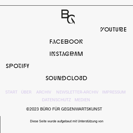
yOUTUbE
FaCeBOOk
InSTaGrAM
SPOtIfY
SOUNdcLOuD
START
ÜBER
ARCHIV
NEWSLETTER-ARCHIV
IMPRESSUM
DATENSCHUTZ
MEDIEN
©2023 BÜRO FÜR GEGENWARTSKUNST
Diese Seite wurde aufgebaut mit Unterstützung von