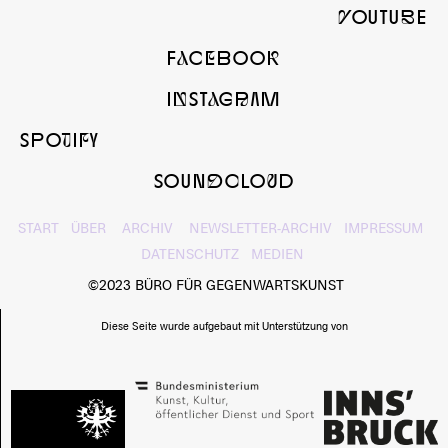
yOUTUbE
FaCeBOOk
InSTaGrAM
SPOtIfY
SOUNdcLOuD
START
ÜBER
ARCHIV
NEWSLETTER-ARCHIV
IMPRESSUM
DATENSCHUTZ
MEDIEN
©2023 BÜRO FÜR GEGENWARTSKUNST
Diese Seite wurde aufgebaut mit Unterstützung von