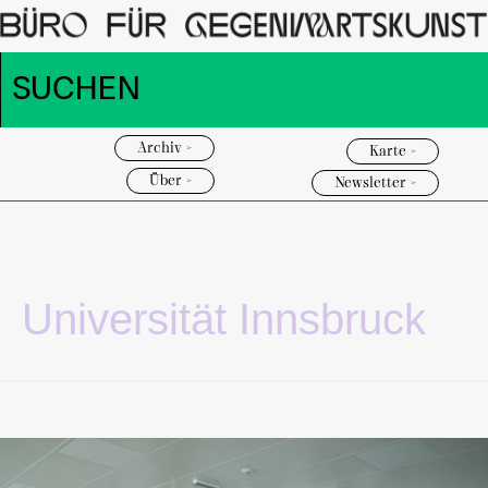
Archiv >
Karte >
Über >
Newsletter >
Universität Innsbruck