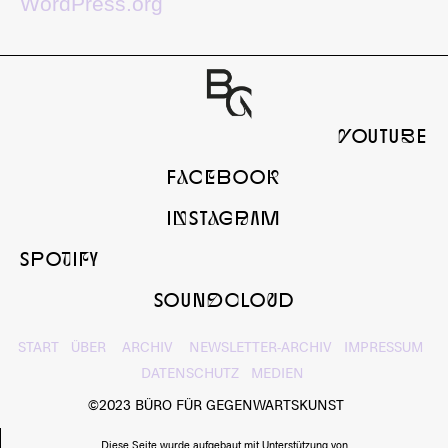
WordPress.org
yOUTUbE
FaCeBOOk
InSTaGrAM
SPOtIfY
SOUNdcLOuD
START
ÜBER
ARCHIV
NEWSLETTER-ARCHIV
IMPRESSUM
DATENSCHUTZ
MEDIEN
©2023 BÜRO FÜR GEGENWARTSKUNST
Diese Seite wurde aufgebaut mit Unterstützung von