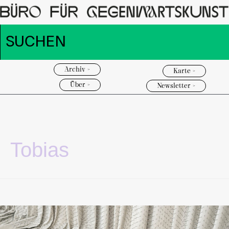
Archiv >
Karte >
Über >
Newsletter >
Tobias