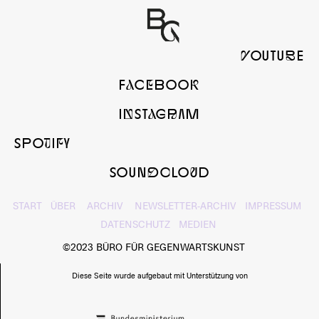
yOUTUbE
FaCeBOOk
InSTaGrAM
SPOtIfY
SOUNdcLOuD
START
ÜBER
ARCHIV
NEWSLETTER-ARCHIV
IMPRESSUM
DATENSCHUTZ
MEDIEN
©2023 BÜRO FÜR GEGENWARTSKUNST
Diese Seite wurde aufgebaut mit Unterstützung von