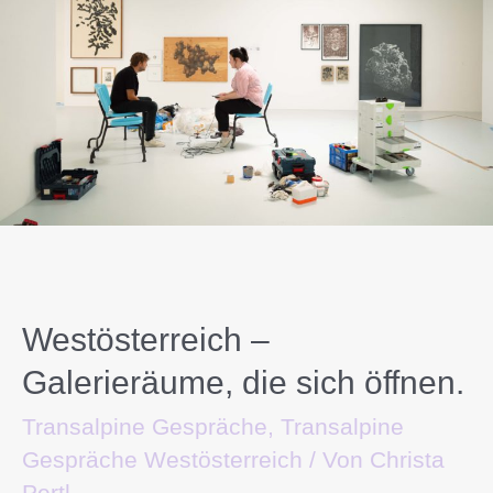
Westösterreich –
Galerieräume, die sich öffnen.
Transalpine Gespräche
,
Transalpine
Gespräche Westösterreich
/ Von
Christa
Pertl