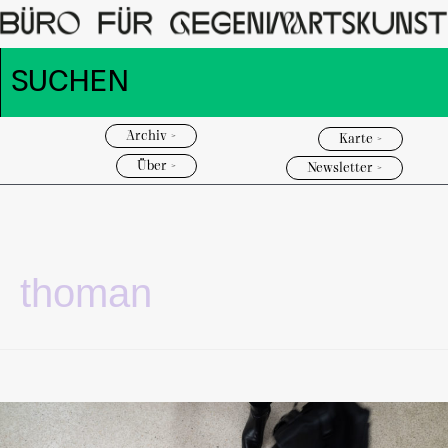
Archiv >
Karte >
Über >
Newsletter >
thoman