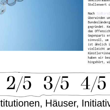
Gewissermaße
Stellenwert 
Nach
Südtiro
überwinden u
Bundesländer
gegründet. K
das Offensic
Gegenparts e
sinnvoll, um
ist ähnlich 
vielleicht a
Künstler*inn
haben wir be
hingehört, w
2/5
3/5
4/5
titutionen, Häuser, Initiat