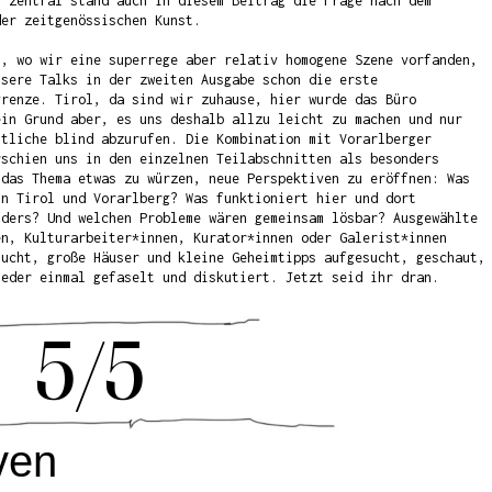
n zentral stand auch in diesem Beitrag die Frage nach dem
der zeitgenössischen Kunst.
l
, wo wir eine superrege aber relativ homogene Szene vorfanden,
nsere Talks in der zweiten Ausgabe schon die erste
grenze. Tirol, da sind wir zuhause, hier wurde das Büro
ein Grund aber, es uns deshalb allzu leicht zu machen und nur
htliche blind abzurufen. Die Kombination mit Vorarlberger
rschien uns in den einzelnen Teilabschnitten als besonders
 das Thema etwas zu würzen, neue Perspektiven zu eröffnen: Was
in Tirol und Vorarlberg? Was funktioniert hier und dort
nders? Und welchen Probleme wären gemeinsam lösbar? Ausgewählte
en, Kulturarbeiter*innen, Kurator*innen oder Galerist*innen
sucht, große Häuser und kleine Geheimtipps aufgesucht, geschaut,
ieder einmal gefaselt und diskutiert. Jetzt seid ihr dran.
5/5
iven