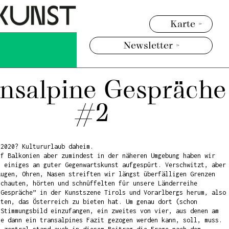
Karte >
Newsletter >
nsalpine Gespräche
#2
 2020? Kultururlaub daheim.
uf Balkonien aber zumindest in der näheren Umgebung haben wir
t einiges an guter Gegenwartskunst aufgespürt. Verschwitzt, aber
Augen, Ohren, Nasen streiften wir längst überfälligen Grenzen
schauten, hörten und schnüffelten für unsere Länderreihe
Gespräche” in der Kunstszene Tirols und Vorarlbergs herum, also
sten, das Österreich zu bieten hat. Um genau dort (schon
 Stimmungsbild einzufangen, ein zweites von vier, aus denen am
he dann ein transalpines Fazit gezogen werden kann, soll, muss.