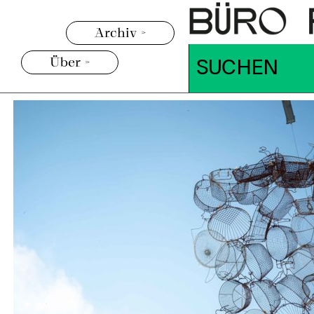
Archiv >
Über >