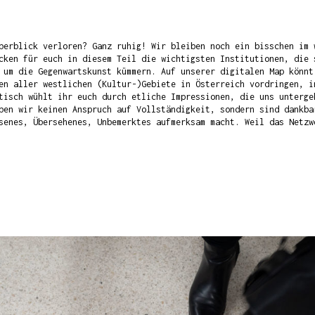
berblick verloren? Ganz ruhig! Wir bleiben noch ein bisschen im 
cken für euch in diesem Teil die wichtigsten Institutionen, die 
 um die Gegenwartskunst kümmern. Auf unserer digitalen Map könnt
en aller westlichen (Kultur-)Gebiete in Österreich vordringen, i
tisch wühlt ihr euch durch etliche Impressionen, die uns unterge
ben wir keinen Anspruch auf Vollständigkeit, sondern sind dankba
senes, Übersehenes, Unbemerktes aufmerksam macht. Weil das Netzw