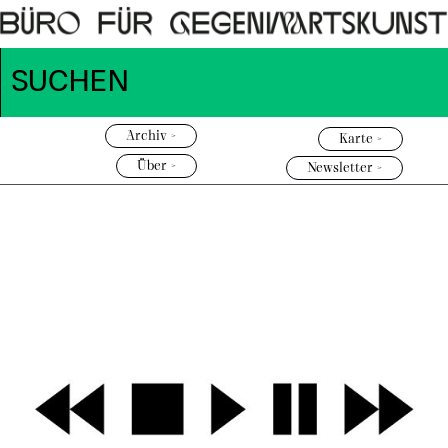
Archiv >
Karte >
Über >
Newsletter >