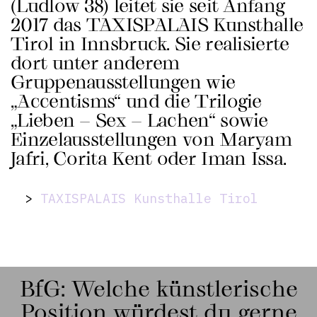
(Ludlow 38) leitet sie seit Anfang
2017 das TAXISPALAIS Kunsthalle
Tirol in Innsbruck. Sie realisierte
dort unter anderem
Gruppenausstellungen wie
„Accentisms“ und die Trilogie
„Lieben – Sex – Lachen“ sowie
Einzelausstellungen von Maryam
Jafri, Corita Kent oder Iman Issa.
>
TAXISPALAIS Kunsthalle Tirol
BfG: Welche künstlerische
Position würdest du gerne