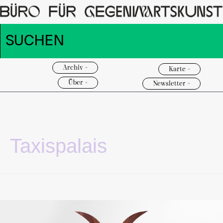
Archiv >
Karte >
Über >
Newsletter >
Taxispalais