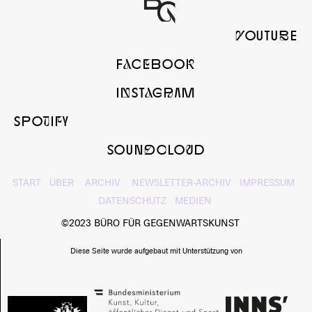
yOUTUbE
FaCeBOOk
InSTaGrAM
SPOtIfY
SOUNdcLOuD
START
ÜBER
ARCHIV
NEWSLETTER-ARCHIV
IMPRESSUM
DATENSCHUTZ
MEDIEN
©2023 BÜRO FÜR GEGENWARTSKUNST
Diese Seite wurde aufgebaut mit Unterstützung von