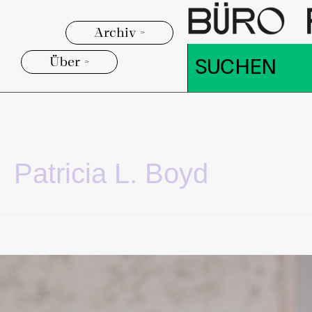
Archiv >
Über >
Patricia L. Boyd