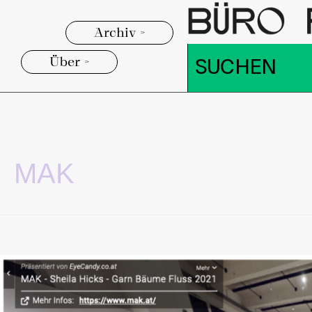
Archiv >
Über >
MAK