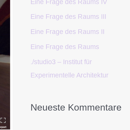
Eine Frage des Raums IV
Eine Frage des Raums III
Eine Frage des Raums II
Eine Frage des Raums
./studio3 – Institut für
Experimentelle Architektur
Neueste Kommentare