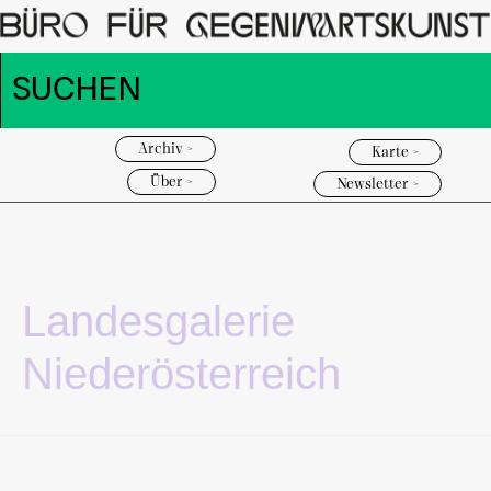
Archiv >
Karte >
Über >
Newsletter >
Landesgalerie
Niederösterreich