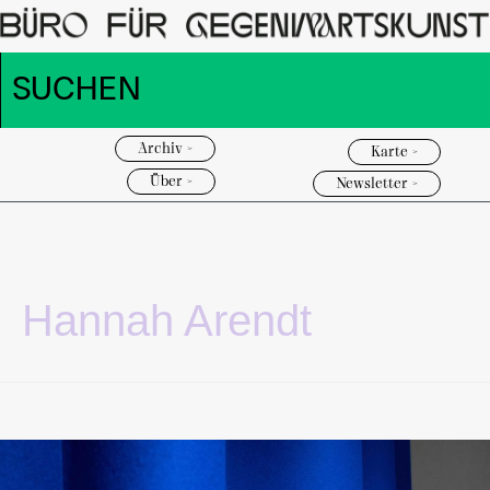
Archiv >
Karte >
Über >
Newsletter >
Hannah Arendt