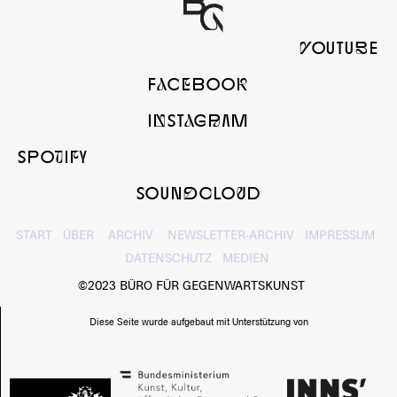
yOUTUbE
FaCeBOOk
InSTaGrAM
SPOtIfY
SOUNdcLOuD
START
ÜBER
ARCHIV
NEWSLETTER-ARCHIV
IMPRESSUM
DATENSCHUTZ
MEDIEN
©2023 BÜRO FÜR GEGENWARTSKUNST
Diese Seite wurde aufgebaut mit Unterstützung von