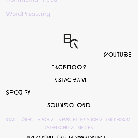
WordPress.org
yOUTUbE
FaCeBOOk
InSTaGrAM
SPOtIfY
SOUNdcLOuD
START
ÜBER
ARCHIV
NEWSLETTER-ARCHIV
IMPRESSUM
DATENSCHUTZ
MEDIEN
©2023 BÜRO FÜR GEGENWARTSKUNST