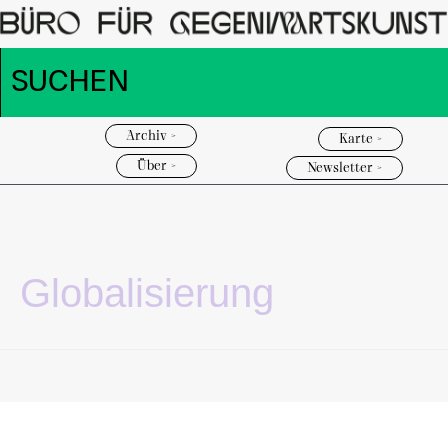
Archiv >
Karte >
Über >
Newsletter >
Globalisierung