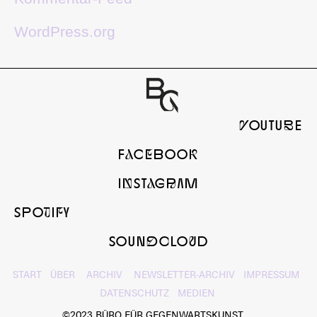
WordPress.org
yOUTUbE
FaCeBOOk
InSTaGrAM
SPOtIfY
SOUNdcLOuD
START
ÜBER
ARCHIV
NEWSLETTER-ARCHIV
IMPRESSUM
DATENSCHUTZ
MEDIEN
©2023 BÜRO FÜR GEGENWARTSKUNST