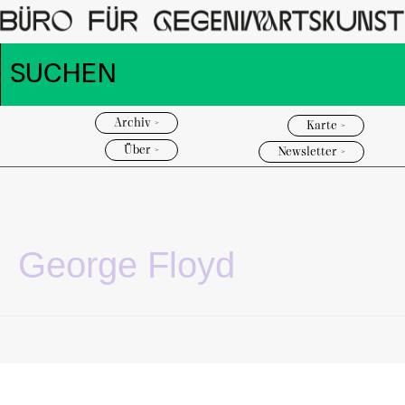
Archiv >
Karte >
Über >
Newsletter >
George Floyd