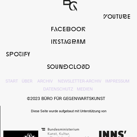
yOUTUbE
FaCeBOOk
InSTaGrAM
SPOtIfY
SOUNdcLOuD
START
ÜBER
ARCHIV
NEWSLETTER-ARCHIV
IMPRESSUM
DATENSCHUTZ
MEDIEN
©2023 BÜRO FÜR GEGENWARTSKUNST
Diese Seite wurde aufgebaut mit Unterstützung von