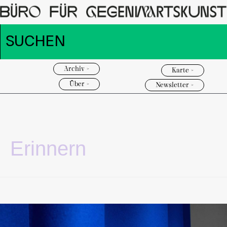
Archiv >
Karte >
Über >
Newsletter >
Erinnern