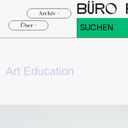
Archiv >
Über >
Art Education