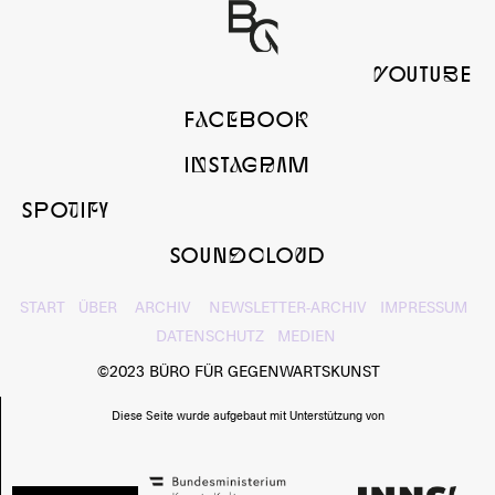
yOUTUbE
FaCeBOOk
InSTaGrAM
SPOtIfY
SOUNdcLOuD
START
ÜBER
ARCHIV
NEWSLETTER-ARCHIV
IMPRESSUM
DATENSCHUTZ
MEDIEN
©2023 BÜRO FÜR GEGENWARTSKUNST
Diese Seite wurde aufgebaut mit Unterstützung von