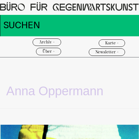
Archiv >
Karte >
Über >
Newsletter >
Anna Oppermann