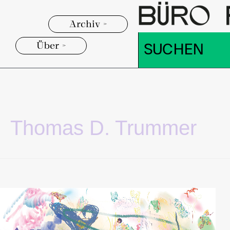
Archiv >
Über >
Thomas D. Trummer