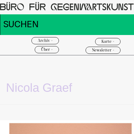
Archiv >
Karte >
Über >
Newsletter >
Nicola Graef