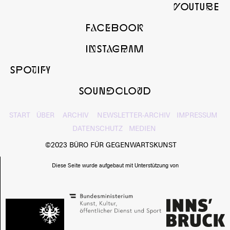
yOUTUbE
FaCeBOOk
InSTaGrAM
SPOtIfY
SOUNdcLOuD
START
ÜBER
ARCHIV
NEWSLETTER-ARCHIV
IMPRESSUM
DATENSCHUTZ
MEDIEN
©2023 BÜRO FÜR GEGENWARTSKUNST
Diese Seite wurde aufgebaut mit Unterstützung von