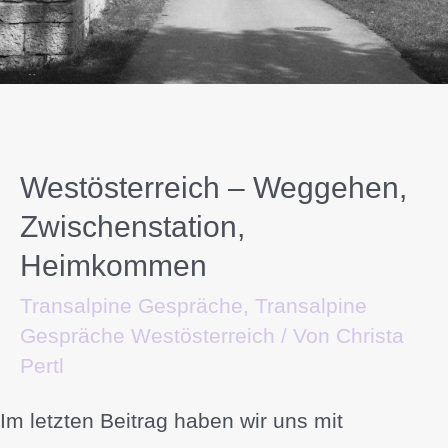
Westösterreich – Weggehen,
Zwischenstation,
Heimkommen
Transalpine Gespräche
,
Transalpine
Gespräche Westösterreich
/ Von
Christa
Pertl
Im letzten Beitrag haben wir uns mit