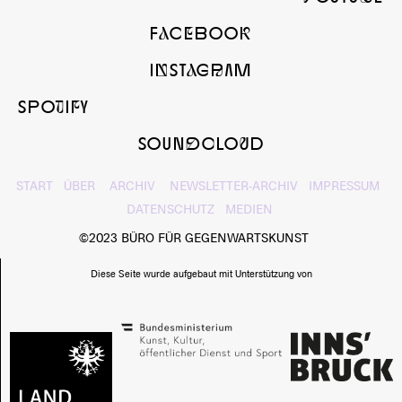
FaCeBOOk
InSTaGrAM
SPOtIfY
SOUNdcLOuD
START
ÜBER
ARCHIV
NEWSLETTER-ARCHIV
IMPRESSUM
DATENSCHUTZ
MEDIEN
©2023 BÜRO FÜR GEGENWARTSKUNST
Diese Seite wurde aufgebaut mit Unterstützung von