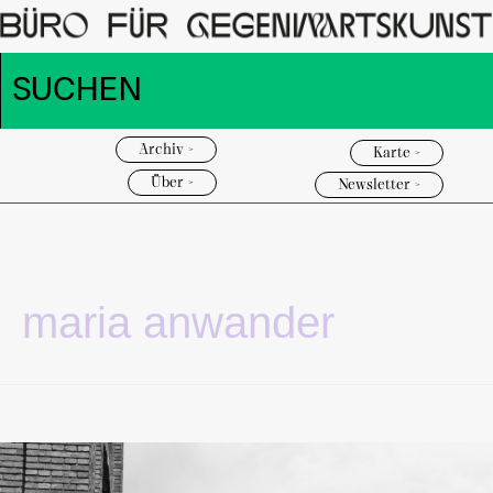
Archiv >
Karte >
Über >
Newsletter >
maria anwander