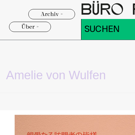
Archiv >
Über >
Amelie von Wulfen