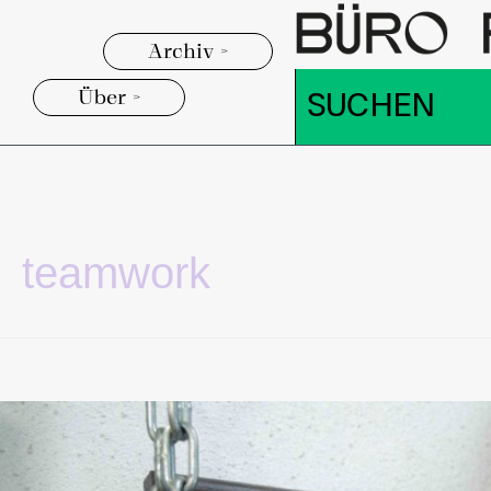
Archiv >
Über >
teamwork