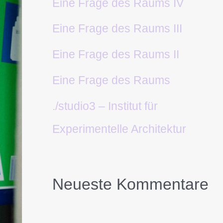
Eine Frage des Raums IV
Eine Frage des Raums III
Eine Frage des Raums II
Eine Frage des Raums
./studio3 – Institut für
Experimentelle Architektur
Neueste Kommentare