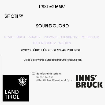
InSTaGrAM
SPOtIfY
SOUNdcLOuD
START
ÜBER
ARCHIV
NEWSLETTER-ARCHIV
IMPRESSUM
DATENSCHUTZ
MEDIEN
©2023 BÜRO FÜR GEGENWARTSKUNST
Diese Seite wurde aufgebaut mit Unterstützung von