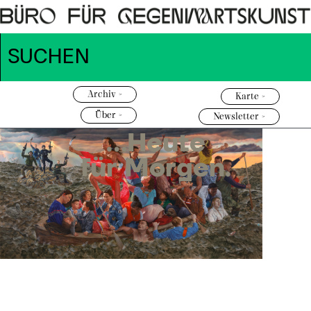
Archiv >
Karte >
Über >
Newsletter >
...Heute
für Morgen.