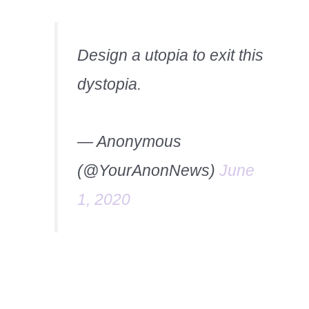
Design a utopia to exit this
dystopia.
— Anonymous
(@YourAnonNews)
June
1, 2020