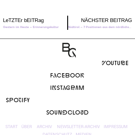
LeTZTEr bEITRag
NÄCHSTER BEITRAG
Gestern im Heute – Erinnerungskultur
Südtirol – 7 Positionen aus dem nördlichsten Italien
yOUTUbE
FaCeBOOk
InSTaGrAM
SPOtIfY
SOUNdcLOuD
START
ÜBER
ARCHIV
NEWSLETTER-ARCHIV
IMPRESSUM
DATENSCHUTZ
MEDIEN