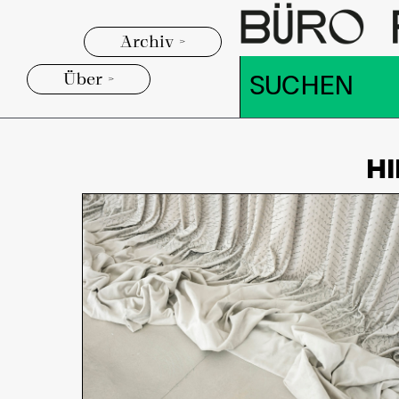
Archiv >
Über >
H