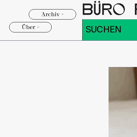
Archiv >
Über >