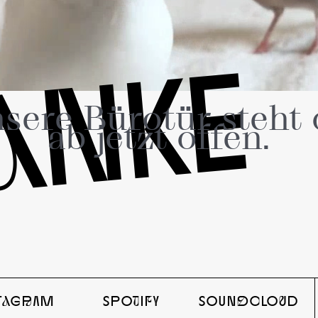
aNKE
sere Bürotür steht 
ab jetzt offen.
STaGrAM
SPOtIfY
SOUNdcLOuD