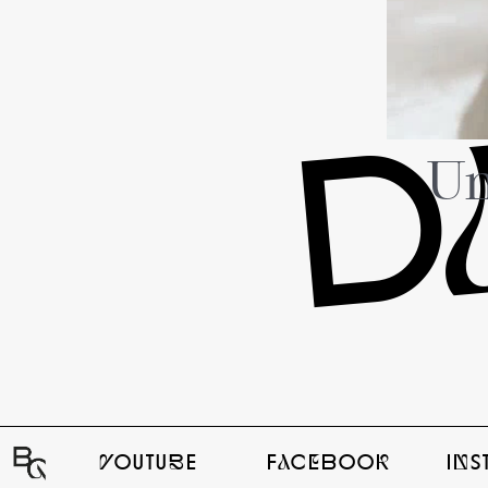
D
Un
yOUTUbE
FaCeBOOk
In