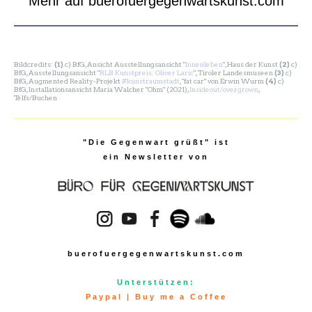
Mehr auf buerofuergegenwartskunst.com
Bildcredits:
(1)
c) BfG, Ansicht Ausstellungsansicht "
Innenleben
", Haus der Kunst
(2)
c)
BfG, Ausstellungsansicht "
RLB Kunstpreis: Oliver Laric
", Tiroler Landesmuseen
(3)
c)
BfG, Augmented Reality-Projekt
#kunstraumstadt
, "fat car" von Erwin Wurm
(4)
c)
BfG, Installationsansicht Maria Walcher "Ohm" (2021),
Insideout/overgrown
,
Telfs/Buchen
"Die Gegenwart grüßt" ist
ein Newsletter von
buerofuergegenwartskunst.com
Unterstützen:
Paypal
|
Buy me a Coffee