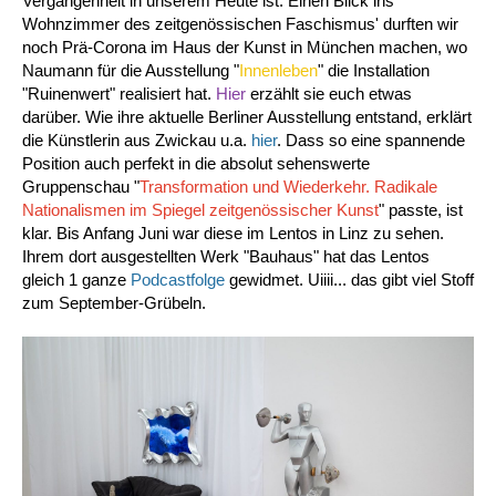
Vergangenheit in unserem Heute ist. Einen Blick ins
Wohnzimmer des zeitgenössischen Faschismus' durften wir
noch Prä-Corona im Haus der Kunst in München machen, wo
Naumann für die Ausstellung "
Innenleben
" die Installation
"Ruinenwert" realisiert hat.
Hier
erzählt sie euch etwas
darüber. Wie ihre aktuelle Berliner Ausstellung entstand, erklärt
die Künstlerin aus Zwickau u.a.
hier
. Dass so eine spannende
Position auch perfekt in die absolut sehenswerte
Gruppenschau "
Transformation und Wiederkehr. Radikale
Nationalismen im Spiegel zeitgenössischer Kunst
" passte, ist
klar. Bis Anfang Juni war diese im Lentos in Linz zu sehen.
Ihrem dort ausgestellten Werk "Bauhaus" hat das Lentos
gleich 1 ganze
Podcastfolge
gewidmet. Uiiii... das gibt viel Stoff
zum September-Grübeln.