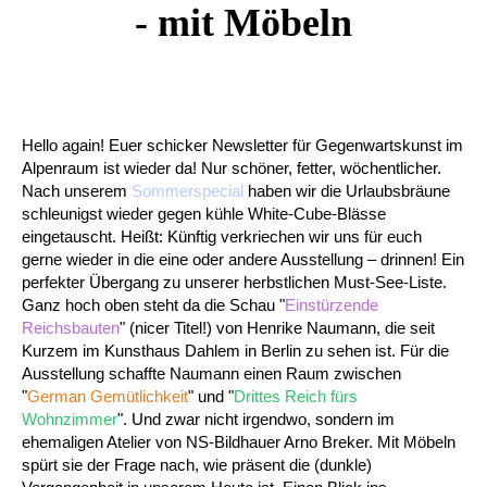
- mit Möbeln
Hello again! Euer schicker Newsletter für Gegenwartskunst im
Alpenraum ist wieder da! Nur schöner, fetter, wöchentlicher.
Nach unserem
Sommerspecial
haben wir die Urlaubsbräune
schleunigst wieder gegen kühle White-Cube-Blässe
eingetauscht. Heißt: Künftig verkriechen wir uns für euch
gerne wieder in die eine oder andere Ausstellung – drinnen! Ein
perfekter Übergang zu unserer herbstlichen Must-See-Liste.
Ganz hoch oben steht da die Schau "
Einstürzende
Reichsbauten
" (nicer Titel!) von Henrike Naumann, die seit
Kurzem im
Kunsthaus Dahlem in Berlin
zu sehen ist. Für die
Ausstellung schaffte Naumann einen Raum zwischen
"
German Gemütlichkeit
"
und "
Drittes Reich fürs
Wohnzimmer
"
. Und zwar nicht irgendwo, sondern im
ehemaligen Atelier von NS-Bildhauer Arno Breker. Mit Möbeln
spürt sie der Frage nach, wie präsent die (dunkle)