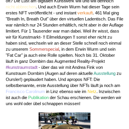
oft? Die Lust am digitalen Kunstwerk will und will dennoch
nicht abbrechen
. Und auch Erwin Wurm hat dieser Tage sein
erstes NFT veröffentlicht - und instant
verkauft
. 461 Mal ging
"Breath In, Breath Out" über den virtuellen Ladentisch. Das File
war nämlich nur 24 Stunden erhältlich, nicht aber in der Auflage
limitiert. Für 1 Tausender war man dabei. Weil ihr wisst, dass
wir für Kunstmarkt- !! Eilmeldungen !! sonst eher nicht zu
haben sind, wechseln wir an dieser Stelle schnell noch einmal
zu unserem
Sommerspecial
, in dem Erwin Wurm und sein
"Fat Car" ja auch eine Rolle spielten. Noch bis 31. Oktober
läuft in ganz Dornbirn das Augmented Reality-Projekt
#kunstraumstadt
- über das wir mit Andrea Fink von
Kunstraum Dornbirn (Augen auf deren aktuelle
Ausstellung
zu
Oursler!) geplaudert haben. Und apropos NFT: Die
selbstbenannte, erste Ausstellung über NFTs läuft ja noch am
Francisco Carolinum
in Linz ebenso wie im
Netz
. Inzwischen
ist auch die
Publikation
der Schau erschienen. Die werden wir
uns wohl oder übel schnappen müssen!