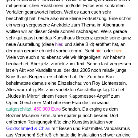
mit persönlichen Reaktionen und/oder Fotos von konkreten
Vorfällen geantwortet haben. Weil es auch euch sehr
beschäftigt hat, heute also eine kleine Fortsetzung. Eine schon
ein wenig vergessene Anekdote zum Thema im Alpenraum
wollten wir an dieser Stelle schnell nachtragen. Weils gerade
sehr gut passt und das Kunsthaus Bregenz gerade seine ganz
neue Ausstellung (diese
hier
, und siehe Bild) eröffnet hat, an
der man gerade eh nicht vorbeikommt. Seht
hier
oder
hier
.
Viele von euch sind ebenso wie wir hingepilgert, wir haben’s
beobachtet! Aber jetzt zurück zum Text: Schon fast vergessen
ist ein Akt von Vandalismus, der das 2005 noch relativ junge
Kunsthaus Bregenz erschüttert hat. Der Zumthor-Bau
beheimatete damals eine Einzelschau von Roy Lichtenstein.
Alles war ruhig. Bis zum vorletzten Ausstellungstag. Da fiel
„Nudes in Mirror“ einem fiesen Klappmesser-Angriff zum
Opfer. Gleich vier Mal hatte eine Frau die Leinwand
aufgeschlitzt
.
460.000 Euro
Schaden. Da erging es dem
Bozner Museion zehn Jahre später ja noch besser. Dort
entfernten Reinigungskräfte eine Kunstinstallation von
Goldschmied & Chiari
mit Besen und Putzmittel. Vandalismus
aus Versehen! Schließlich hatte die Installation schwer an eine