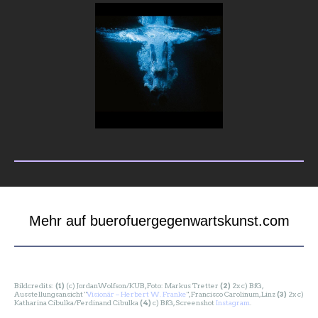
Mehr auf buerofuergegenwartskunst.com
Bildcredits:
(1)
(c) JordanWolfson/KUB, Foto: Markus Tretter
(2)
2x c) BfG,
Ausstellungsansicht "
Visionär – Herbert W. Franke
", Francisco Carolinum, Linz
(3)
2x
c)
Katharina Cibulka/Ferdinand Cibulka
(4)
c) BfG, Screenshot
Instagram
.