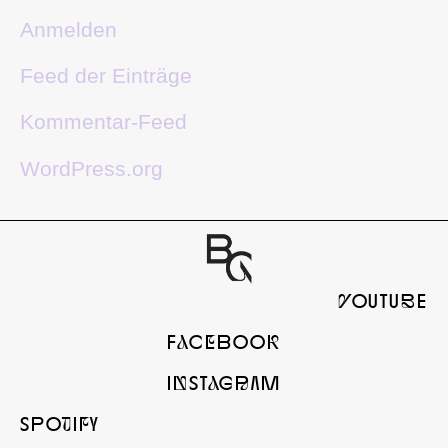
Anmelden
Feed der Einträge
Kommentar-Feed
WordPress.org
yOUTUbE
FaCeBOOk
InSTaGrAM
SPOtIfY