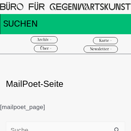
Archiv >
Karte >
Über >
Newsletter >
MailPoet-Seite
[mailpoet_page]