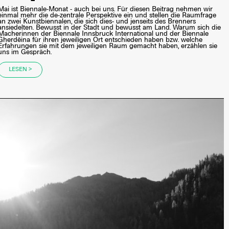
Mai ist Biennale-Monat - auch bei uns. Für diesen Beitrag nehmen wir
einmal mehr die de-zentrale Perspektive ein und stellen die Raumfrage
an zwei Kunstbiennalen, die sich dies- und jenseits des Brenners
ansiedelten. Bewusst in der Stadt und bewusst am Land. Warum sich die
Macherinnen der Biennale Innsbruck International und der Biennale
Gherdëina für ihren jeweiligen Ort entschieden haben bzw. welche
Erfahrungen sie mit dem jeweiligen Raum gemacht haben, erzählen sie
uns im Gespräch.
LESEN >