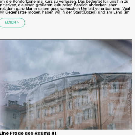
um die Komfortzone mal kurz zu verlassen. Das bedeutet für uns hin zu
Initiativen, die einen größeren kulturellen Bereich abdecken, aber
trotzdem ganz klar in einem geographischen Umfeld verortbar sind. Weil
wir Gegensätze mögen, haben wir in der Stadt(Bozen) und am Land (im
LESEN >
Eine Frage des Raums III