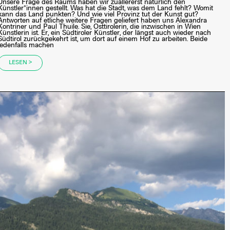
Unsere Frage des Raums haben wir zuallererst natürlich den
Künstler*innen gestellt. Was hat die Stadt, was dem Land fehlt? Womit
kann das Land punkten? Und wie viel Provinz tut der Kunst gut?
Antworten auf etliche weitere Fragen geliefert haben uns Alexandra
Kontriner und Paul Thuile. Sie, Osttirolerin, die inzwischen in Wien
Künstlerin ist. Er, ein Südtiroler Künstler, der längst auch wieder nach
Südtirol zurückgekehrt ist, um dort auf einem Hof zu arbeiten. Beide
jedenfalls machen
LESEN >