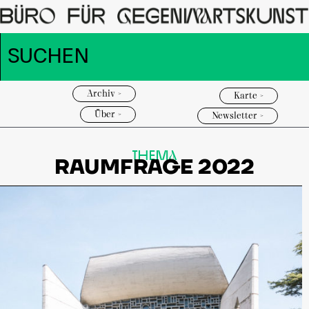
Archiv >
Karte >
Über >
Newsletter >
THEMa
RAUMFRAGE 2022