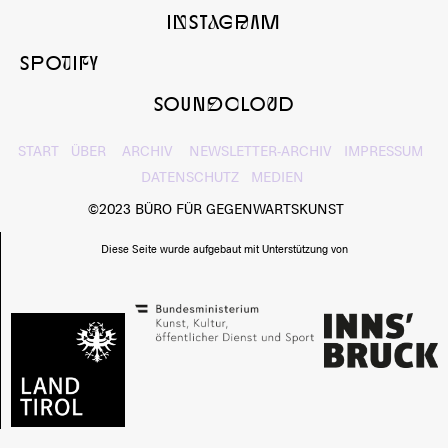
InSTaGrAM
SPOtIfY
SOUNdcLOuD
START
ÜBER
ARCHIV
NEWSLETTER-ARCHIV
IMPRESSUM
DATENSCHUTZ
MEDIEN
©2023 BÜRO FÜR GEGENWARTSKUNST
Diese Seite wurde aufgebaut mit Unterstützung von