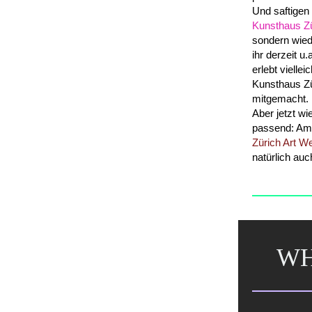
Und saftigen
Kunsthaus Z
sondern wied
ihr derzeit u.a
erlebt vielle
Kunsthaus Zü
mitgemacht. 
Aber jetzt wi
passend: Am
Zürich Art W
natürlich auc
WH