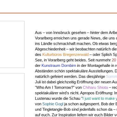
Aus – von Innsbruck gesehen –
hinter
dem Arlbe
Vorarlberg erreichen uns gerade News, die uns 
ins Ländle schmackhaft machen. Ob etwas berg
Abgeschiedenheit – wir beobachten natürlich die 
des
Kulturbüros Bregenzerwald
– oder Splish S
See, in Vorarlberg geht beides. Seit nunmehr
20
der
Kunstraum Dornbirn
in der Montagehalle in
Abständen schön spektakuläre Ausstellungen.
natürlich gefeiert werden. Das diesjährige
Somme
Juli ist dabei gleichzeitig Eröffnung der neuen A
"Who Am I Tomorrow?" von
Chiharu Shiota
– rec
spektakulärer wird's nicht. Apropos Eröffnung: 
Lustenau wurde die Schau "
I just want to make
von
Sophie Gogl
ja schon aufgesperrt. Bob der
und Tingletangle-Bob sind jedenfalls schon da –
auf euch. Zur Inspiration liefern wir euch Bilder