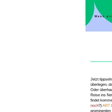
Wenn dir
Jetzt tippse
überlegen, da
Oder überhau
Reise ins Ne
findet komm
noch
?)
ART 
prominenten