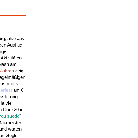
rg, also
aus
den Ausflug
ige
Aktivitäten
plash am
 Jahren
zeigt
 regelmäßigen
 Das muss
rfest
am 6.
usstellung
ht viel
Im Dock20 in
 you suede
"
 Baumeister
 und warten
 von Gogls