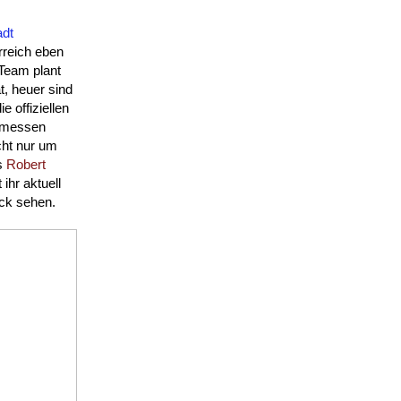
adt
rreich eben
-Team plant
t, heuer sind
e offiziellen
ermessen
cht nur um
es
Robert
ihr aktuell
ck sehen.