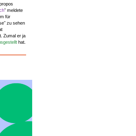
apropos
rch
" meldete
Im für
pse" zu sehen
at
. Zumal er ja
sgestellt
hat.