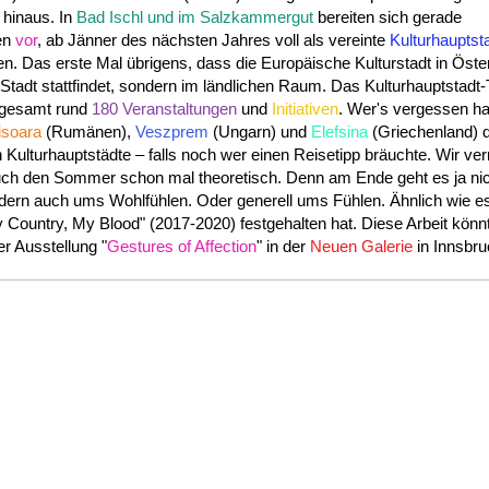
hinaus. In
Bad Ischl und im Salzkammergut
bereiten sich gerade
en
vor
, ab Jänner des nächsten Jahres voll als vereinte
Kulturhauptst
en. Das erste Mal übrigens, dass die Europäische Kulturstadt in Öste
r Stadt stattfindet, sondern im ländlichen Raum. Das Kulturhauptstadt
nsgesamt rund
180 Veranstaltungen
und
Initiativen
. Wer's vergessen ha
isoara
(Rumänen),
Veszprem
(Ungarn) und
Elefsina
(Griechenland) di
 Kulturhauptstädte – falls noch wer einen Reisetipp bräuchte. Wir v
euch den Sommer schon mal theoretisch. Denn am Ende geht es ja ni
ndern auch ums Wohlfühlen. Oder generell ums Fühlen. Ähnlich wie 
 Country, My Blood" (2017-2020) festgehalten hat. Diese Arbeit könnt 
er Ausstellung "
Gestures of Affection
" in der
Neuen Galerie
in Innsbru