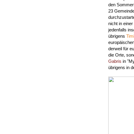
den Sommer 
23 Gemeind
durchzustart
nicht in eine
jedenfalls i
übrigens
Tim
europäischen
derweil für 
die Orte, so
Gabris
in "My
übrigens in d