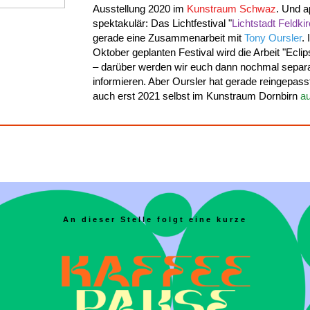
Ausstellung 2020 im
Kunstraum Schwaz
. Und 
spektakulär: Das Lichtfestival "
Lichtstadt Feldki
gerade eine Zusammenarbeit mit
Tony Oursler
. 
Oktober geplanten Festival wird die Arbeit "Ecli
– darüber werden wir euch dann nochmal separ
informieren. Aber Oursler hat gerade reingepasst
auch erst 2021 selbst im Kunstraum Dornbirn
au
An dieser Stelle folgt eine kurze