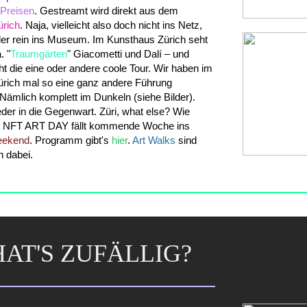
Preisen
. Gestreamt wird direkt aus dem
ürich
. Naja, vielleicht also doch nicht ins Netz,
er rein ins Museum. Im Kunsthaus Zürich seht
. "
Traumgärten
" Giacometti und Dalí – und
icht die eine oder andere coole Tour. Wir haben im
rich mal so eine ganz andere Führung
Nämlich komplett im Dunkeln (siehe Bilder).
eder in die Gegenwart. Züri, what else? Wie
 NFT ART DAY fällt kommende Woche ins
eekend
. Programm gibt's
hier
.
Art Walks
sind
h dabei.
AT'S ZUFÄLLIG?