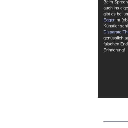
Beim Sprechen
auch ins eig
gibt es bei 
Egger
i
m (ob
Künstler sch
Disparate Th
genüsslich a
falschen End
Erinnerung!