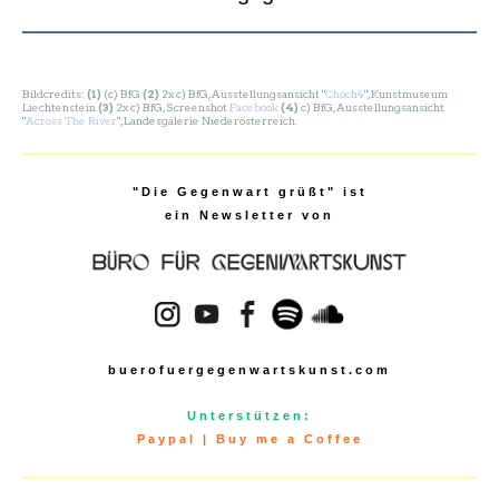
Bildcredits:
(1)
(c) BfG
(2)
2x c) BfG, Ausstellungsansicht "
Choch4
", Kunstmuseum
Liechtenstein
(3)
2x
c) BfG, Screenshot
Facebook
(4)
c) BfG, Ausstellungsansicht
"
Across The River
", Landesgalerie Niederösterreich.
"Die Gegenwart grüßt" ist
ein Newsletter von
buerofuergegenwartskunst.com
Unterstützen:
Paypal
|
Buy me a Coffee