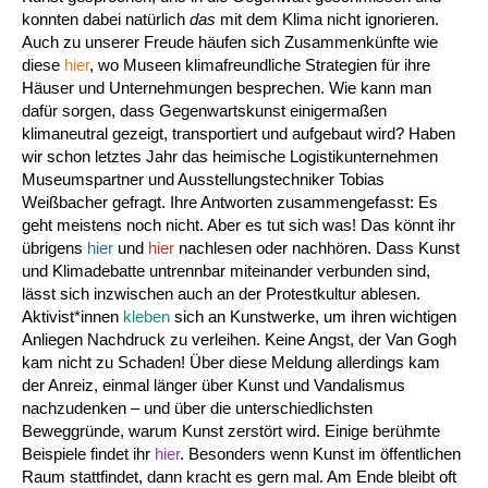
konnten dabei natürlich
das
mit dem Klima nicht ignorieren.
Auch zu unserer Freude häufen sich Zusammenkünfte wie
diese
hier
, wo Museen klimafreundliche Strategien für ihre
Häuser und Unternehmungen besprechen. Wie kann man
dafür sorgen, dass Gegenwartskunst einigermaßen
klimaneutral gezeigt, transportiert und aufgebaut wird? Haben
wir schon letztes Jahr das heimische Logistikunternehmen
Museumspartner und Ausstellungstechniker Tobias
Weißbacher gefragt. Ihre Antworten zusammengefasst: Es
geht meistens noch nicht. Aber es tut sich was! Das könnt ihr
übrigens
hier
und
hier
nachlesen oder nachhören. Dass Kunst
und Klimadebatte untrennbar miteinander verbunden sind,
lässt sich inzwischen auch an der Protestkultur ablesen.
Aktivist*innen
kleben
sich an Kunstwerke, um ihren wichtigen
Anliegen Nachdruck zu verleihen. Keine Angst, der Van Gogh
kam nicht zu Schaden! Über diese Meldung allerdings kam
der Anreiz, einmal länger über Kunst und Vandalismus
nachzudenken – und über die unterschiedlichsten
Beweggründe, warum Kunst zerstört wird. Einige berühmte
Beispiele findet ihr
hier
. Besonders wenn Kunst im öffentlichen
Raum stattfindet, dann kracht es gern mal. Am Ende bleibt oft