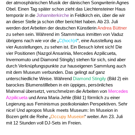
der atmosphärischen Musik der dänischen Songwriterin Agnes
Obel. Einen Tag später schon zieht das Liechtensteiner Haus
temporär in die
Johanniterkirche
in Feldkirch ein, über die wir
an dieser Stelle ja schon öfter berichtet haben. Ab 23. Juli
werden dort Arbeiten der deutschen Künstlerin
Andrea Büttner
zu sehen sein. Während im Stammhaus inmitten von Vaduz
übrigens nach wie vor die „
C(hoch)4
“, eine Ausstellung aus
vier Ausstellungen, zu sehen ist. Ein Besuch lohnt sich! Die
vier Positionen (Nazgol Ansarinia, Mercedes Azpilicueta,
Invernomuto und Diamond Stingily) stehen für sich, sind aber
durch Verknüpfungspunkte zur hauseigenen Sammlung auch
mit dem Museum verbunden.
Das gelingt auf ganz
unterschiedliche Weise. Während
Diamond Stingily
(Bild 2) ein
barockes Blumenstillleben in ein üppiges, persönliches
Mahnmal übersetzt, verschmelzen die Arbeiten von
Mercedes
Azpilicueta
und Anna Maria Jehle (Bild 1) förmlich zu einer
Legierung aus Feminismus postkolonialen Perspektiven. Sehr
nice! Und apropos Musik meets Museum: Im Museion in
Bozen geht die Reihe „
Occupy Museion
“ weiter. Am 23. Juli
mit 12 Stunden voll DJ-Sets im Freien.