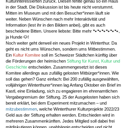
Kulturinteressierten zurück. Diesen fehlte genau so ein Haus
in der Stadt. Die Diskussion ist bis heute nicht verstummt.
Mitten im Museum und mit den Besucher*innen läuft sie
weiter. Neben Wünschen nach mehr Interaktivität und
Information (lest ihr in den Bildern anbei), gibt es auch
bescheidene Bitten. Unsere liebste: Bitte mehr
🐾
🐾
🐾
🐾
🐾
🐾,
ja
Hunde
🐶!
Noch weiter geht derweil ein neues Projekt in Winterthur. Da
geht es nicht ums Wünschen, sondern ums Mitbestimmen.
Ein
Kultur Komitee
soll im Schweizer Städtchen künftig über
die Förderungen der heimischen
Stiftung für Kunst, Kultur und
Geschichte
entscheiden. Zusammengesetzt ist dieses
Komitee allerdings aus zufällig gelosten Mitbürger*innen. Wie
soll das gehen? Ganz einfach: Bei 200 zufällig ausgewählten,
volljährigen Winterthurer*innen lag Anfang Oktober ein Brief im
Kastl, eine Einladung, sich zu engagieren im ehrenamtlichen
Vergabegremium der Stiftung. 25 der Ausgelosten haben sich
bereit erklärt, bei dem Experiment mitzumachen – und
mitzubestimmen
, welche Winterthurer Kulturprojekte 2022/23
Geld aus der Stiftung erhalten werden. Entschieden wird in
mehreren Zusammenkünften. Jedes Mitglied soll dabei frei
mitdiskutieren können, unabhängig entscheiden und nicht