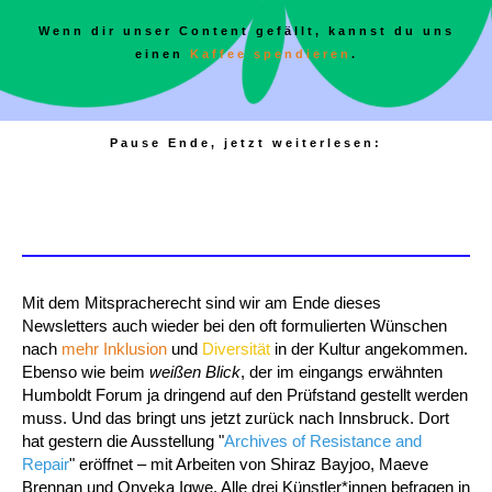
Wenn dir unser Content gefällt, kannst du uns
einen
Kaffee spendieren
.
Pause Ende, jetzt weiterlesen:
Mit dem Mitspracherecht sind wir am Ende dieses
Newsletters auch wieder bei den oft formulierten Wünschen
nach
mehr Inklusion
und
Diversität
in der Kultur angekommen.
Ebenso wie beim
weißen Blick
, der im eingangs erwähnten
Humboldt Forum ja dringend auf den Prüfstand gestellt werden
muss. Und das bringt uns jetzt zurück nach Innsbruck. Dort
hat gestern die Ausstellung "
Archives of Resistance and
Repair
" eröffnet – mit Arbeiten von
Shiraz Bayjoo, Maeve
Brennan und Onyeka Igwe. Alle drei Künstler*innen befragen in