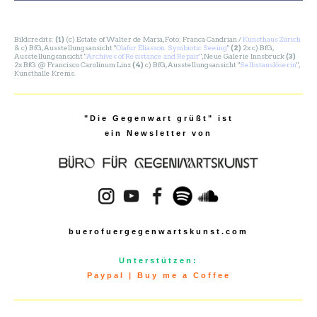
Bildcredits:
(1)
(c) Estate of Walter de Maria, Foto: Franca Candrian /
Kunsthaus Zürich
& c) BfG, Ausstellungsansicht "
Olafur Eliasson. Symbiotic Seeing
"
(2)
2x c) BfG,
Ausstellungsansicht "
Archives of Resistance and Repair
", Neue Galerie Innsbruck
(3)
2x BfG @ Francisco Carolinum Linz
(4)
c) BfG, Ausstellungsansicht "
Selbstauslöserin
",
Kunsthalle Krems.
"Die Gegenwart grüßt" ist
ein Newsletter von
buerofuergegenwartskunst.com
Unterstützen:
Paypal
|
Buy me a Coffee