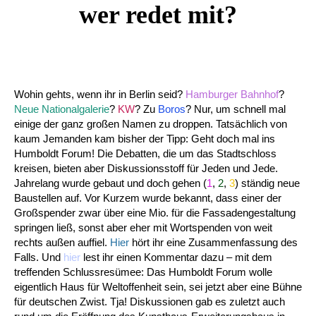
wer redet mit?
Wohin gehts, wenn ihr in Berlin seid?
Hamburger Bahnhof
?
Neue Nationalgalerie
?
KW
? Zu
Boros
? Nur, um schnell mal
einige der ganz großen Namen zu droppen. Tatsächlich von
kaum Jemanden kam bisher der Tipp: Geht doch mal ins
Humboldt Forum! Die Debatten, die um das Stadtschloss
kreisen, bieten aber Diskussionsstoff für Jeden und Jede.
Jahrelang wurde gebaut und doch gehen (
1
,
2
,
3
) ständig neue
Baustellen auf. Vor Kurzem wurde bekannt, dass einer der
Großspender zwar über eine Mio. für die Fassadengestaltung
springen ließ, sonst aber eher mit Wortspenden von weit
rechts außen auffiel.
Hier
hört ihr eine Zusammenfassung des
Falls. Und
hier
lest ihr einen Kommentar dazu – mit dem
treffenden Schlussresümee: Das Humboldt Forum wolle
eigentlich Haus für Weltoffenheit sein, sei jetzt aber eine Bühne
für deutschen Zwist. Tja! Diskussionen gab es zuletzt auch