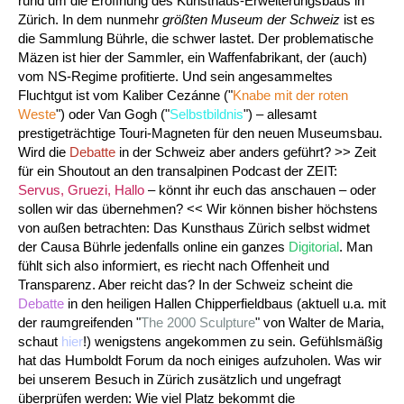
rund um die Eröffnung des Kunsthaus-Erweiterungsbaus in
Zürich. In dem nunmehr
größten Museum der Schweiz
ist es
die Sammlung Bührle, die schwer lastet. Der problematische
Mäzen ist hier der Sammler, ein Waffenfabrikant, der (auch)
vom NS-Regime profitierte. Und sein angesammeltes
Fluchtgut ist vom Kaliber Cezánne ("
Knabe mit der roten
Weste
") oder Van Gogh ("
Selbstbildnis
") – allesamt
prestigeträchtige Touri-Magneten für den neuen Museumsbau.
Wird die
Debatte
in der Schweiz aber anders geführt? >> Zeit
für ein Shoutout an den transalpinen Podcast der ZEIT:
Servus, Gruezi, Hallo
– könnt ihr euch das anschauen – oder
sollen wir das übernehmen? << Wir können bisher höchstens
von außen betrachten: Das Kunsthaus Zürich selbst widmet
der Causa Bührle jedenfalls online ein ganzes
Digitorial
. Man
fühlt sich also informiert, es riecht nach Offenheit und
Transparenz. Aber reicht das? In der Schweiz scheint die
Debatte
in den heiligen Hallen Chipperfieldbaus (aktuell u.a. mit
der raumgreifenden "
The 2000 Sculpture
" von Walter de Maria,
schaut
hier
!) wenigstens angekommen zu sein. Gefühlsmäßig
hat das Humboldt Forum da noch einiges aufzuholen. Was wir
bei unserem Besuch in Zürich zusätzlich und ungefragt
überprüfen werden: Wie viel Platz bekommt die