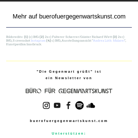
Mehr auf buerofuergegenwartskunst.com
Bildcredits:
(1)
(c) BfG
(2)
2x c) Fulterer Scherrer/Günter Richard Wett
(3)
2x c)
BfG,S creenshot
Instagram
(4)
c) BfG, Ausstellungsansicht "
Andrea Lüth: Malarei
",
Kunstpavillon Innsbruck.
"Die Gegenwart grüßt" ist
ein Newsletter von
buerofuergegenwartskunst.com
Unterstützen: