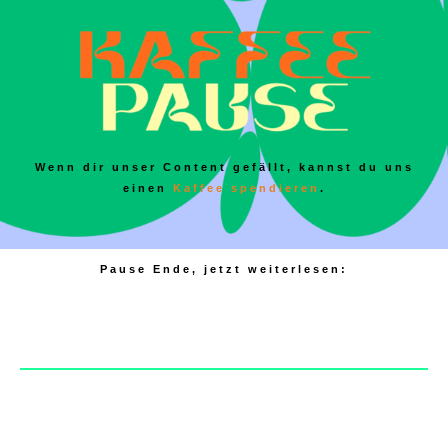
Wenn dir unser Content gefällt, kannst du uns
einen
Kaffee spendieren
.
Pause Ende, jetzt weiterlesen: