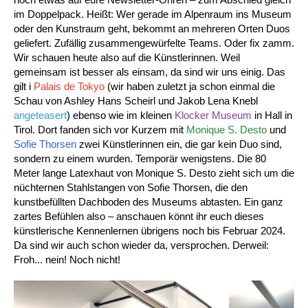
im Doppelpack. Heißt: Wer gerade im Alpenraum ins Museum
oder den Kunstraum geht, bekommt an mehreren Orten Duos
geliefert. Zufällig zusammengewürfelte Teams. Oder fix zamm.
Wir schauen heute also auf die Künstlerinnen. Weil
gemeinsam ist besser als einsam, da sind wir uns einig. Das
gilt i
Palais de Tokyo
(wir haben zuletzt ja schon einmal die
Schau von Ashley Hans Scheirl und Jakob Lena Knebl
angeteasert
) ebenso wie im kleinen
Klocker Museum
in Hall in
Tirol. Dort fanden sich vor Kurzem mit
Monique S. Desto
und
Sofie Thorsen
zwei Künstlerinnen ein, die gar kein Duo sind,
sondern zu einem wurden. Temporär wenigstens. Die 80
Meter lange Latexhaut von Monique S. Desto zieht sich um die
nüchternen Stahlstangen von Sofie Thorsen, die den
kunstbefüllten Dachboden des Museums abtasten. Ein ganz
zartes Befühlen also – anschauen könnt ihr euch dieses
künstlerische Kennenlernen übrigens noch bis Februar 2024.
Da sind wir auch schon wieder da, versprochen. Derweil:
Froh... nein! Noch nicht!