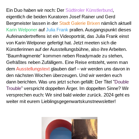
Ein Duo haben wir noch: Der
Südtiroler Künstlerbund
,
eigentlich die beiden Kuratoren
Josef Rainer und Gerd
Bergmeister
lassen in der
Stadt Galerie Brixen
nämlich aktuell
Karin Welponer
auf
Julia Frank
prallen. Ausgangspunkt dieses
Aufeinandertreffens ist ein Videoporträt, das Julia Frank einst
von Karin Welponer gefertigt hat. Jetzt meeten sich die
Künstlerinnen auf der Ausstellungsbühne, also ihre Arbeiten.
"Baumfragmente" kommen neben Readymade zu stehen,
Gefräßtes neben Zufälligem. Eine Reise entsteht, wenn man
dem
Ausstellungstext
glauben darf – wir werden uns davon in
den nächsten Wochen überzeugen. Und wir werden euch
dann berichten. Was uns jetzt schon gefällt: Der Titel "
Double
Trouble
" verspricht doppelten Ärger. Im doppelten Sinne? Wir
versprechen euch: Wir sind bald wieder zurück. 2024 geht es
weiter mit eurem Lieblingsgegenwartskunstnewsletter!