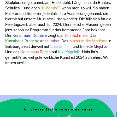
Skulpturales gespannt, am Ende steht, hängt, lehnt da Buntes,
Schrilles – und eben "
Blingbling
", wenn man so will. So haben
Fulterer und Scherrer jedenfalls ihre Ausstellung genannt, die
hiermit auf unsere Must-see-Liste wandert. Die füllt sich für die
Feiertagszeit, aber auch für 2024. Denn etliche Museen geben
jetzt schon ihr Programm für das kommende Jahr bekannt.
Der
Kunstraum Dornbirn
zeigt u.a.
Toni Schmale
. Das
Kunsthaus Bregenz
Anne Imhof
. Das
Museum der Moderne
in
Salzburg setzt derweil auf
Sophie Thun
und
Elfriede Mejchar
.
Und das
Kunsthaus Zürich
auf
Kiki Kogelnik
. Habt ihr's
gemerkt? So viel gute weibliche Kunst ist 2024 zu sehen. Wir
freuen uns!
An dieser Stelle folgt eine kurze