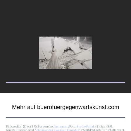
Mehr auf buerofuergegenwartskunst.com
Bildcredits:
(1)
(c) BfG, Screenshot
Instagram
, Foto:
Studio Peljak
(2)
3x c) BfG,
Ausstellungsansicht "
Ich bin anders, weil ich kann das
", TAXISPALAIS Kunsthalle Tirol,