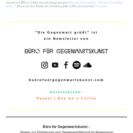
Innsbruck
(3)
2x c) BfG, Ausstellungsansicht "
Marinella Senatore: We rise by lifting
others
", Museum der Moderne, Salzburg
(4)
c) BfG, Screenshot
Youtube
.
"Die Gegenwart grüßt" ist
ein Newsletter von
buerofuergegenwartskunst.com
Unterstützen:
Paypal
|
Buy me a Coffee
Büro für Gegenwartskunst
–
Verein zur Förderung von Gegenwartskunst im Alpenraum