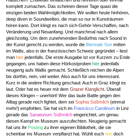
komplett zumachen. Das scheinen dieser Tage quasi die
einzigen beiden Wahlmöglichkeiten. Wir wollen heute hinhören,
deep diven in Soundwelten, die man so nur in Kunsträumen
hören kann. Dort klingt es nach sich-Gehör-Verschaffen, nach
Veränderung und Neuanfang. Und manchmal nach allem
gleichzeitig. Um dem zunehmenden Bedürfnis nach Sound in
der Kunst gerecht zu werden, wurde die
Biennale Son
mitten
im Wallis, also in der französischen Schweiz gegründet – liest
man
hier
jedenfalls. Die erste Ausgabe ist vor Kurzem zu Ende
gegangen, uns haben diese Hörkostproben
hier
jedenfalls
neugierig aufs Wallis gemacht. Schließlich reichen die Alpen
bis dorthin, nein, viel weiter. Also auch für uns interessant.
Kurz in die andere Richtung geschaut: Auch in Graz klingt es
laut. Oder hat es heuer mit dem
Grazer Klanglicht
. Überall
dieses Klingen – unerhört! Wer das laute Battle gegen den
Alltag gerade noch fightet, dem sei
Sophia Süßmilch
(einmal
mehr!) empfohlen. Sie hat sich im
Francisco Carolinum
in Linz
gerade das
Sanatorium Süßmilch
eingerichtet, um genau
diesen Kampf im Museum auszufechten. Neugierig gemacht
hat uns ihr
Posting
zu ihrer eigenen Bibliothek, die sie
scheinbar ins Museum verpflanzt hat. Wühlt euch
hier
doch