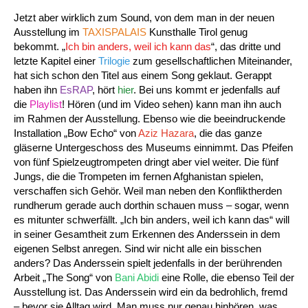
Jetzt aber wirklich zum Sound, von dem man in der neuen
Ausstellung im
TAXISPALAIS
Kunsthalle Tirol genug
bekommt. „
Ich bin anders, weil ich kann das
“, das dritte und
letzte Kapitel einer
Trilogie
zum gesellschaftlichen Miteinander,
hat sich schon den Titel aus einem Song geklaut. Gerappt
haben ihn
EsRAP
, hört
hier
. Bei uns kommt er jedenfalls auf
die
Playlist
! Hören (und im Video sehen) kann man ihn auch
im Rahmen der Ausstellung. Ebenso wie die beeindruckende
Installation „Bow Echo“ von
Aziz Hazara
, die das ganze
gläserne Untergeschoss des Museums einnimmt. Das Pfeifen
von fünf Spielzeugtrompeten dringt aber viel weiter. Die fünf
Jungs, die die Trompeten im fernen Afghanistan spielen,
verschaffen sich Gehör. Weil man neben den Konfliktherden
rundherum gerade auch dorthin schauen muss – sogar, wenn
es mitunter schwerfällt. „Ich bin anders, weil ich kann das“ will
in seiner Gesamtheit zum Erkennen des Anderssein in dem
eigenen Selbst anregen. Sind wir nicht alle ein bisschen
anders? Das Anderssein spielt jedenfalls in der berührenden
Arbeit „The Song“ von
Bani Abidi
eine Rolle, die ebenso Teil der
Ausstellung ist. Das Anderssein wird ein da bedrohlich, fremd
– bevor sie Alltag wird. Man muss nur genau hinhören, was